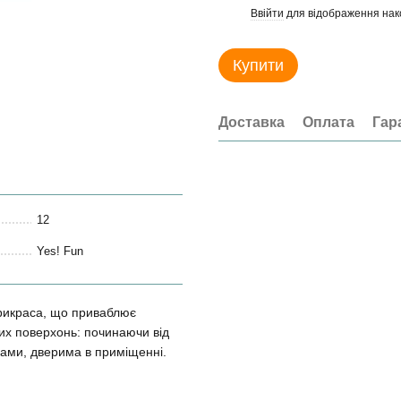
Ввійти
для відображення нак
%
Купити
Доставка
Оплата
Гар
12
Yes! Fun
 прикраса, що приваблює
них поверхонь: починаючи від
кнами, дверима в приміщенні.