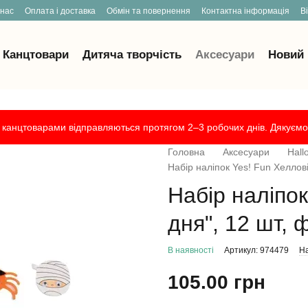
 нас
Оплата і доставка
Обмін та повернення
Контактна інформація
В
Канцтовари
Дитяча творчість
Аксесуари
Новий 
канцтоварами відправляються протягом 2–3 робочих днів. Дякуємо 
Головна
Аксесуари
Hall
Набір наліпок Yes! Fun Хеллові
Набір наліпок
дня", 12 шт, 
В наявності
Артикул: 974479
На
105.00 грн