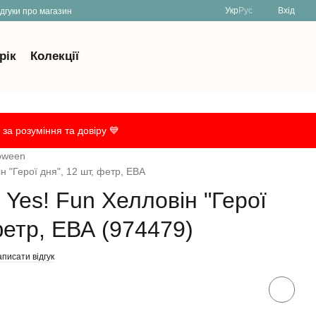
Укр
Рус
Вхід
ідгуки про магазин
рік
Колекції
за розуміння та довіру 💙
oween
н "Герої дня", 12 шт, фетр, ЕВА
 Yes! Fun Хелловін "Герої
фетр, ЕВА (974479)
писати відгук