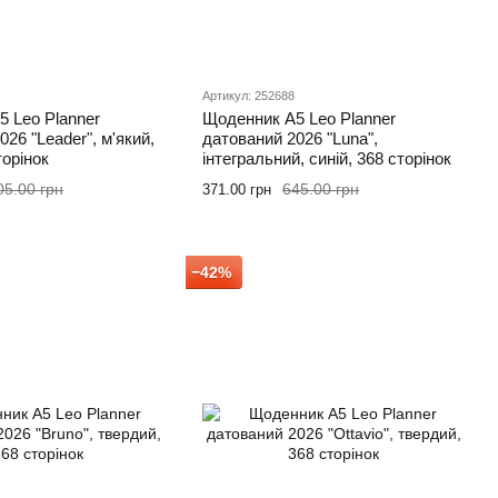
Артикул: 252688
 Leo Planner
Щоденник А5 Leo Planner
26 "Leader", м'який,
датований 2026 "Luna",
торінок
інтегральний, синій, 368 сторінок
05.00 грн
645.00 грн
371.00 грн
−42%