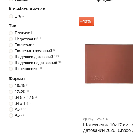
Кількість листків
176
1
−42%
Тип
Блокнот
3
Недатований
1
Тижневик
4
Тижневик карманний
8
Щоденник датований
115
Щоденник недатований
38
Щотижневик
19
Формат
10x15
8
12х20
11
34,5 х 12,5
4
34 х 13
3
A5
122
A6
33
Артикул: 252716
Щотижневик 10х17 см Le
датований 2026 "Choco",