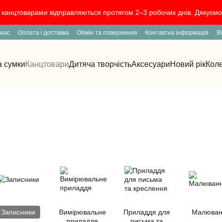
канцтоварами відправляються протягом 2–3 робочих днів. Дякуємо 
 нас
Оплата і доставка
Обмін та повернення
Контактна інформація
В
а сумки
Канцтовари
Дитяча творчість
Аксесуари
Новий рік
Коле
Записники
Вимірювальне
Приладдя для
Малюван
приладдя
письма та