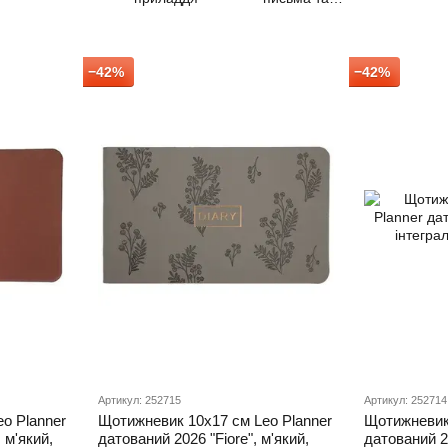
креслення
−42%
−42%
Артикул: 252715
Артикул: 252714
o Planner
Щотижневик 10х17 см Leo Planner
Щотижневик 
 м'який,
датований 2026 "Fiore", м'який,
датований 2