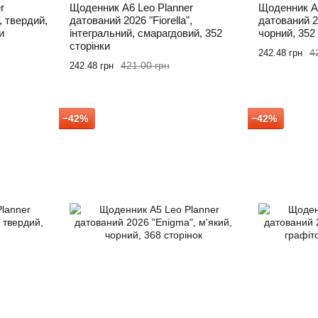
r
Щоденник А6 Leo Planner
Щоденник А6
, твердий,
датований 2026 "Fiorella",
датований 2
и
інтегральний, смарагдовий, 352
чорний, 352
сторінки
4
242.48 грн
421.00 грн
242.48 грн
−42%
−42%