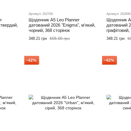
Артикул: 252700
Артикул: 252695
r
Щоденник А5 Leo Planner
Щоденник А5
 твердий,
датований 2026 "Enigma", м'який,
датований 2
чорний, 368 сторінок
графітовий, 
605.00 грн
6
348.21 грн
348.21 грн
−42%
−42%