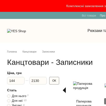
Перейти к основному контенту
Комплексні замовлення з 
Всі товари
Про
Рюкзаки т
Головна
Канцтовари
Записники
Канцтовари - Записники
Ціна, грн
Від Ціна, грн
До Ціна, грн
ОК
Стать
Для нього
7
Для неї
13
Паперова
Унісекс
4
продукція