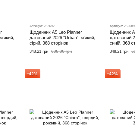
Артикул: 252692
Артикул: 252689
r
Щоденник А5 Leo Planner
Щоденник А5
м'який,
датований 2026 "Urban", м'який,
датований 20
сірий, 368 сторінок
синій, 368 с
605.00 грн
6
348.21 грн
348.21 грн
−42%
−42%