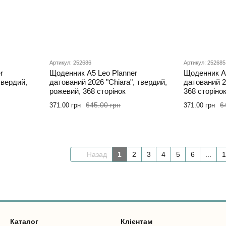
Артикул: 252686
Артикул: 252685
r
Щоденник А5 Leo Planner
Щоденник А5
твердий,
датований 2026 "Chiara", твердий,
датований 2
рожевий, 368 сторінок
368 сторіно
645.00 грн
6
371.00 грн
371.00 грн
Назад
1
2
3
4
5
6
...
1
Каталог
Клієнтам