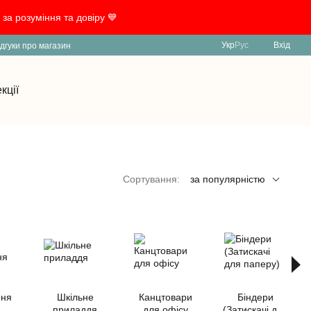
за розуміння та довіру 💙
Укр
Рус
Вхід
ідгуки про магазин
кції
Сортування:
за популярністю
ня
Шкільне
Канцтовари
Біндери
приладдя
для офісу
(Затискачі для