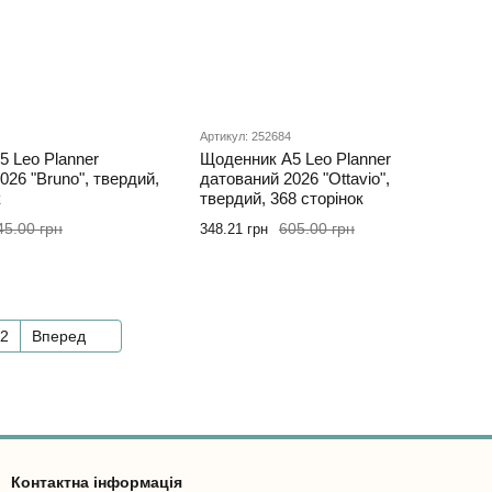
Артикул: 252684
 Leo Planner
Щоденник А5 Leo Planner
026 "Bruno", твердий,
датований 2026 "Ottavio",
к
твердий, 368 сторінок
45.00 грн
605.00 грн
348.21 грн
2
Вперед
Контактна інформація