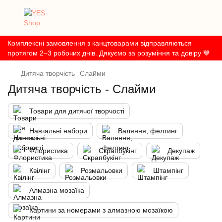
Комплексні замовлення з канцтоварами відправляються
протягом 2–3 робочих днів. Дякуємо за розуміння та довіру 💙
Дитяча творчість
Слайми
Дитяча творчість - Слайми
Товари для дитячої творчості
Навчальні набори
Валяння, фелтинг
Флористика
Скрапбукінг
Декупаж
Квілінг
Розмальовки
Штампінг
Алмазна мозаїка
Картини за номерами з алмазною мозаїкою