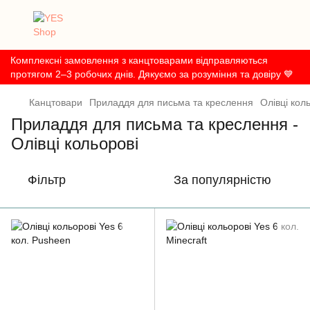
Комплексні замовлення з канцтоварами відправляються
протягом 2–3 робочих днів. Дякуємо за розуміння та довіру 💙
Канцтовари
Приладдя для письма та креслення
Олівці кол
Приладдя для письма та креслення -
Олівці кольорові
Фільтр
За популярністю