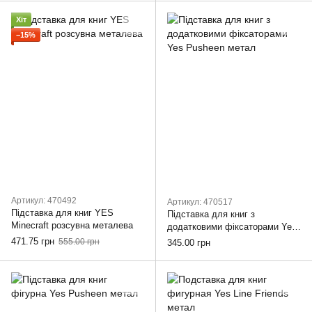
Хіт
−15%
Артикул: 470492
Артикул: 470517
Підставка для книг YES
Підставка для книг з
Minecraft розсувна металева
додатковими фіксаторами Yes
Pusheen метал
471.75 грн
555.00 грн
345.00 грн