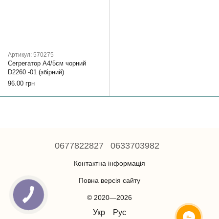
Артикул: 570275
Сегрегатор А4/5см чорний
D2260 -01 (збірний)
96.00 грн
0677822827
0633703982
Контактна інформація
Повна версія сайту
© 2020—2026
Укр
Рус