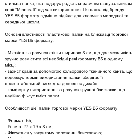
стильна папка, яка подарує радість справжнім шанувальникам
серії “Minecraft” під час використання. Ця папка від бренду
YES B5 формату відмінно підійде для хлопчиків молодшої та
середньої школи.
Основні властивості пластикової папки на блискавці торгової
марки YES В5 формату:
- Місткість за рахунок стінки шириною 3 см, що дає можливість
зручно розмістити всі необхідні речі формату В5 в одному
місці;
- захист країв за допомогою кольорового тканинного канта, що
подовжує термін використання папки, зберігає її
презентабельний вигляд та доповнює дизайн;
- комфорт у використанні за рахунок зручної блискавки, що
надійно фіксує вміст папки.
Особливості цієї папки торгової марки YES В5 формату:
- Формат: В5;
- Розмір: 27 х 19 х 3 см;
- Фіксується у закритому положенні блискавкою;