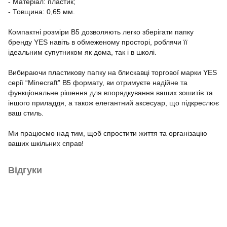
- Матеріал: пластик;
- Товщина: 0,65 мм.
Компактні розміри B5 дозволяють легко зберігати папку
бренду YES навіть в обмеженому просторі, роблячи її
ідеальним супутником як дома, так і в школі.
Вибираючи пластикову папку на блискавці торгової марки YES
серії “Minecraft” B5 формату, ви отримуєте надійне та
функціональне рішення для впорядкування ваших зошитів та
іншого приладдя, а також елегантний аксесуар, що підкреслює
ваш стиль.
Ми працюємо над тим, щоб спростити життя та організацію
ваших шкільних справ!
Відгуки