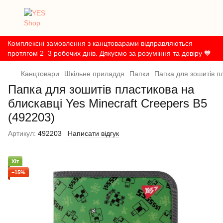
Комплексні замовлення з канцтоварами відправляються
протягом 2–3 робочих днів. Дякуємо за розуміння та довіру 💙
Канцтовари
Шкільне приладдя
Папки
Папка для зошитів пл
Папка для зошитів пластикова на
блискавці Yes Minecraft Creepers В5
(492203)
Артикул:
492203
Написати відгук
Хіт
−15%