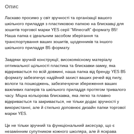
Опис
Ласкаво просимо у світ зручності та організації вашого
шкільного приладдя з пластиковою папкою на блискавці для
зошитів торгової марки YES серії “Minecraft” формату B5!
Наша папка є ідеальним засобом зберігання та
транспортування ваших зошитів, щоденників та іншого
шкільного приладдя В5 формату.
Завдяки зручній конструкції, високоякісному матеріалу
оптимальної щільності пластика та блискавки-замку, яка
відкривається по всій довжині, наша папка від бренду YES B5
формату забезпечує надійний захист ваших речей від пилу,
вологи та пошкоджень, забезпечуючи збереження ваших
важливих паперів та шкільного приладдя протягом тривалого
часу. Міцна кольорова блискавка, яка легко та плавно
відкривається та закривається, не тільки додає зручності у
використанні, але й стильно доповнює дизайн папки торгової
марки YES.
Це не тільки зручний та функціональний аксесуар, що є
незамінним супутником кожного школяра, але й яскрава