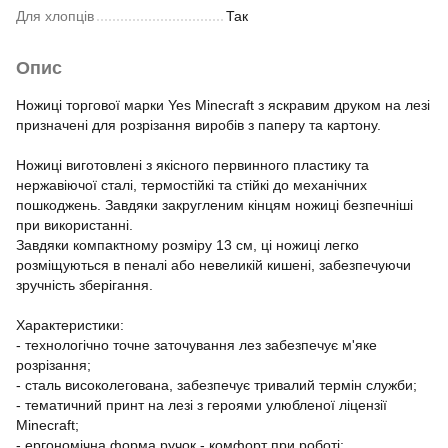
Для хлопців
Так
Опис
Ножиці торгової марки Yes Minecraft з яскравим друком на лезі
призначені для розрізання виробів з паперу та картону.
Ножиці виготовлені з якісного первинного пластику та
нержавіючої сталі, термостійкі та стійкі до механічних
пошкоджень. Завдяки закругленим кінцям ножиці безпечніші
при використанні.
Завдяки компактному розміру 13 см, ці ножиці легко
розміщуються в пеналі або невеликій кишені, забезпечуючи
зручність зберігання.
Характеристики:
- технологічно точне заточування лез забезпечує м'яке
розрізання;
- сталь високолегована, забезпечує тривалий термін служби;
- тематичний принт на лезі з героями улюбленої ліцензії
Minecraft;
- ергономічна форма ручок - комфорт при роботі;