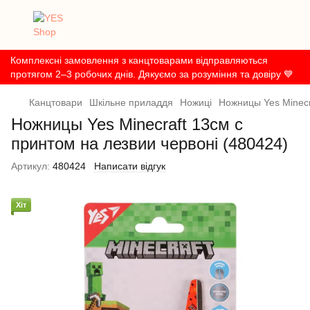
Комплексні замовлення з канцтоварами відправляються
протягом 2–3 робочих днів. Дякуємо за розуміння та довіру 💙
Канцтовари
Шкільне приладдя
Ножиці
Ножницы Yes Minecr
Ножницы Yes Minecraft 13см с
принтом на лезвии червоні (480424)
Артикул:
480424
Написати відгук
Хіт