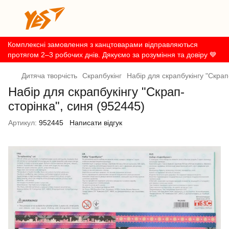
Комплексні замовлення з канцтоварами відправляються
протягом 2–3 робочих днів. Дякуємо за розуміння та довіру 💙
Дитяча творчість
Скрапбукінг
Набір для скрапбукінгу "Скрап
Набір для скрапбукінгу "Скрап-
сторінка", синя (952445)
Артикул:
952445
Написати відгук