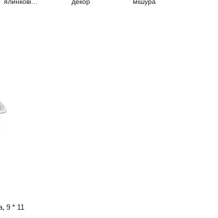
ялинкові
декор
мішура
іграшки
, 9 * 11