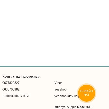
Контактна інформація
0677822827
Viber
0633703982
yesshop
ОНЛАЙН
ЧАТ
yesshop.kiev.ua@gmail.com
Передзвонити вам?
Київ вул. Андрія Малишка 3