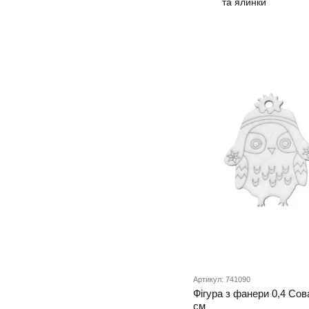
та ялинки
Артикул: 741090
Фігура з фанери 0,4 Сова
см