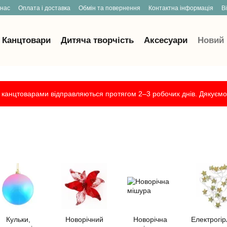
 нас
Оплата і доставка
Обмін та повернення
Контактна інформація
В
Канцтовари
Дитяча творчість
Аксесуари
Новий 
канцтоварами відправляються протягом 2–3 робочих днів. Дякуємо 
Кульки,
Новорічний
Новорічна
Електрогі