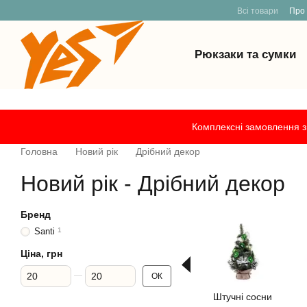
Всі товари
Про
Рюкзаки та сумки
Перейти к основному контенту
Комплексні замовлення з 
Головна
Новий рік
Дрібний декор
Новий рік - Дрібний декор
Бренд
Santi
1
Ціна, грн
Від Ціна, грн
До Ціна, грн
ОК
Штучні сосни