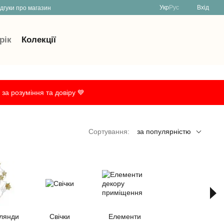
Укр
Рус
Вхід
ідгуки про магазин
рік
Колекції
за розуміння та довіру 💙
Сортування:
за популярністю
рлянди
Свічки
Елементи