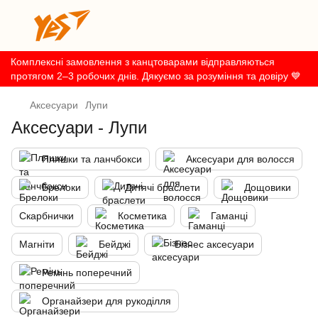
Комплексні замовлення з канцтоварами відправляються
протягом 2–3 робочих днів. Дякуємо за розуміння та довіру 💙
Аксесуари
Лупи
Аксесуари - Лупи
Пляшки та ланчбокси
Аксесуари для волосся
Брелоки
Дитячі браслети
Дощовики
Скарбнички
Косметика
Гаманці
Магніти
Бейджі
Бізнес аксесуари
Ремінь поперечний
Органайзери для рукоділля