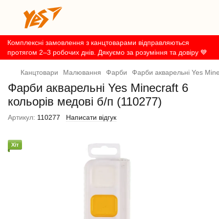
Комплексні замовлення з канцтоварами відправляються
протягом 2–3 робочих днів. Дякуємо за розуміння та довіру 💙
Канцтовари
Малювання
Фарби
Фарби акварельні Yes Minec
Фарби акварельні Yes Minecraft 6
кольорів медові б/п (110277)
Артикул:
110277
Написати відгук
Хіт