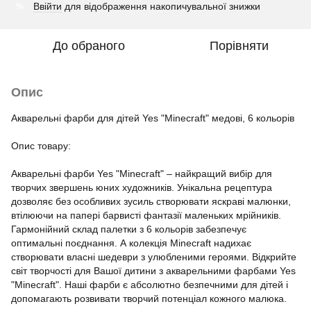
Ввійти
для відображення накопичувальної знижки
%
До обраного
Порівняти
Опис
Акварельні фарби для дітей Yes "Minecraft" медові, 6 кольорів
Опис товару:
Акварельні фарби Yes "Minecraft" – найкращий вибір для
творчих звершень юних художників. Унікальна рецептура
дозволяє без особливих зусиль створювати яскраві малюнки,
втілюючи на папері барвисті фантазії маленьких мрійників.
Гармонійний склад палетки з 6 кольорів забезпечує
оптимальні поєднання. А колекція Minecraft надихає
створювати власні шедеври з улюбленими героями. Відкрийте
світ творчості для Вашої дитини з акварельними фарбами Yes
"Minecraft". Наші фарби є абсолютно безпечними для дітей і
допомагають розвивати творчий потенціал кожного малюка.