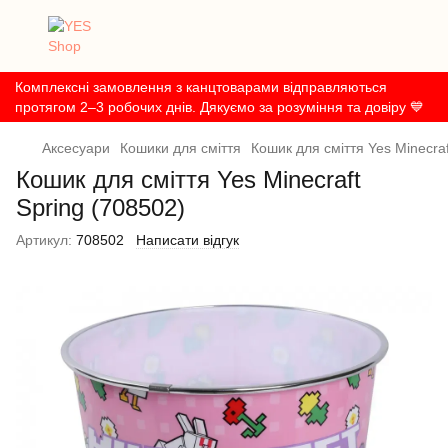
Комплексні замовлення з канцтоварами відправляються
протягом 2–3 робочих днів. Дякуємо за розуміння та довіру 💙
Аксесуари
Кошики для смiття
Кошик для смiття Yes Minecraf
Кошик для смiття Yes Minecraft
Spring (708502)
Артикул:
708502
Написати відгук