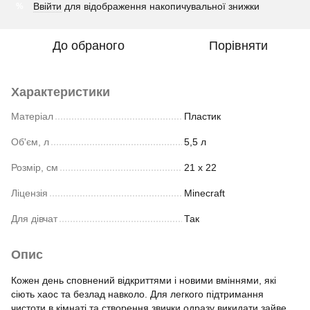
Ввійти
для відображення накопичувальної знижки
%
До обраного
Порівняти
Характеристики
Матеріал
Пластик
Об'єм, л
5,5 л
Розмір, см
21 х 22
Ліцензія
Minecraft
Для дівчат
Так
Опис
Кожен день сповнений відкриттями і новими вміннями, які
сіють хаос та безлад навколо. Для легкого підтримання
чистоти в кімнаті та створення звички одразу викидати зайве