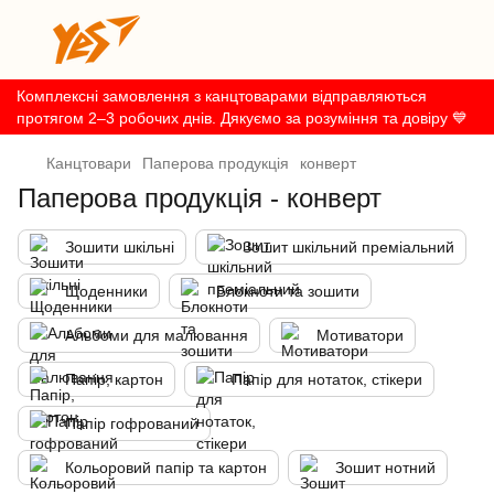
Комплексні замовлення з канцтоварами відправляються
протягом 2–3 робочих днів. Дякуємо за розуміння та довіру 💙
Канцтовари
Паперова продукція
конверт
Паперова продукція - конверт
Зошити шкільні
Зошит шкільний преміальний
Щоденники
Блокноти та зошити
Альбоми для малювання
Мотиватори
Папір, картон
Папір для нотаток, стікери
Папір гофрований
Кольоровий папір та картон
Зошит нотний