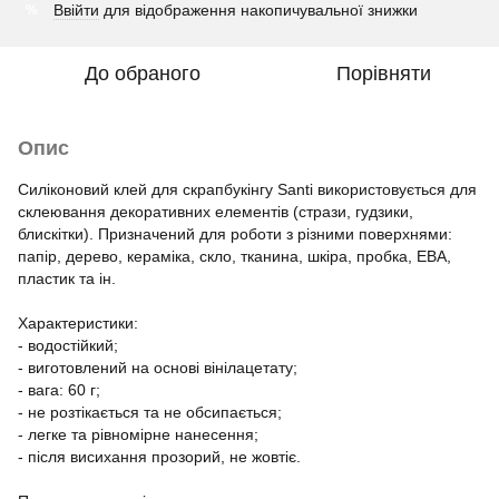
Ввійти
для відображення накопичувальної знижки
%
До обраного
Порівняти
Опис
Силіконовий клей для скрапбукінгу Santi використовується для
склеювання декоративних елементів (стрази, гудзики,
блискітки). Призначений для роботи з різними поверхнями:
папір, дерево, кераміка, скло, тканина, шкіра, пробка, ЕВА,
пластик та ін.
Характеристики:
- водостійкий;
- виготовлений на основі вінілацетату;
- вага: 60 г;
- не розтікається та не обсипається;
- легке та рівномірне нанесення;
- після висихання прозорий, не жовтіє.