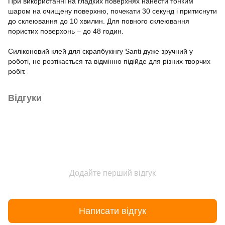
При використанні на гладких поверхнях нанести тонким
шаром на очищену поверхню, почекати 30 секунд і притиснути
до склеювання до 10 хвилин. Для повного склеювання
пористих поверхонь – до 48 годин.
Силіконовий клей для скрапбукінгу Santi дуже зручний у
роботі, не розтікається та відмінно підійде для різних творчих
робіт.
Відгуки
Додайте перший відгук
Написати відгук