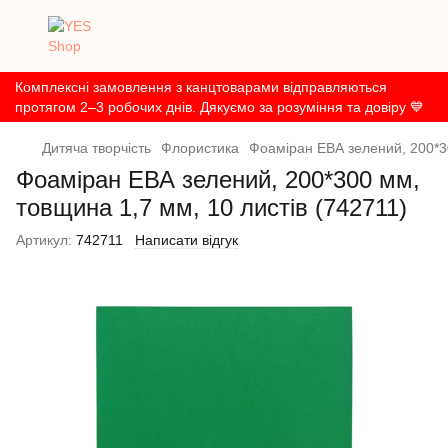
Комплексні замовлення з канцтоварами відправляються
протягом 2–3 робочих днів. Дякуємо за розуміння та довіру 💙
Дитяча творчість
Флористика
Фоаміран ЕВА зелений, 200*30
Фоаміран ЕВА зелений, 200*300 мм,
товщина 1,7 мм, 10 листів (742711)
Артикул:
742711
Написати відгук