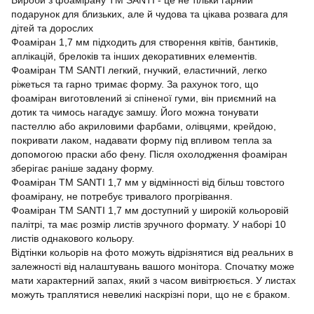
Вироби з фоамірану ТМ SANTI - це не тільки гарний
подарунок для близьких, але й чудова та цікава розвага для
дітей та дорослих
Фоаміран 1,7 мм підходить для створення квітів, бантиків,
аплікацій, брелоків та інших декоративних елементів.
Фоаміран ТМ SANTI легкий, гнучкий, еластичний, легко
ріжеться та гарно тримає форму. За рахунок того, що
фоаміран виготовлений зі спіненої гуми, він приємний на
дотик та чимось нагадує замшу. Його можна тонувати
пастеллю або акриловими фарбами, олівцями, крейдою,
покривати лаком, надавати форму під впливом тепла за
допомогою праски або фену. Після охолодження фоаміран
зберігає раніше задану форму.
Фоаміран ТМ SANTI 1,7 мм у відмінності від більш товстого
фоамірану, не потребує тривалого прогрівання.
Фоаміран ТМ SANTI 1,7 мм доступний у широкій кольоровій
палітрі, та має розмір листів зручного формату. У наборі 10
листів однакового кольору.
Відтінки кольорів на фото можуть відрізнятися від реальних в
залежності від налаштувань вашого монітора. Спочатку може
мати характерний запах, який з часом вивітрюється. У листах
можуть траплятися невеликі наскрізні пори, що не є браком.