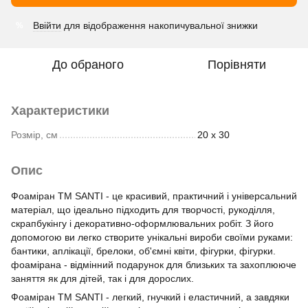
Ввійти
для відображення накопичувальної знижки
%
До обраного
Порівняти
Характеристики
Розмір, см
20 х 30
Опис
Фоаміран ТМ SANTI - це красивий, практичний і універсальний
матеріал, що ідеально підходить для творчості, рукоділля,
скрапбукінгу і декоративно-оформлювальних робіт. З його
допомогою ви легко створите унікальні вироби своїми руками:
бантики, аплікації, брелоки, об'ємні квіти, фігурки, фігурки.
фоамірана - відмінний подарунок для близьких та захоплююче
заняття як для дітей, так і для дорослих.
Фоаміран ТМ SANTI - легкий, гнучкий і еластичний, а завдяки