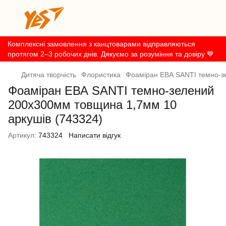
Комплексні замовлення з канцтоварами відправляються
протягом 2–3 робочих днів. Дякуємо за розуміння та довіру 💙
Дитяча творчість
Флористика
Фоаміран ЕВА SANTI темно-з
Фоаміран ЕВА SANTI темно-зелений
200х300мм товщина 1,7мм 10
аркушів (743324)
Артикул:
743324
Написати відгук