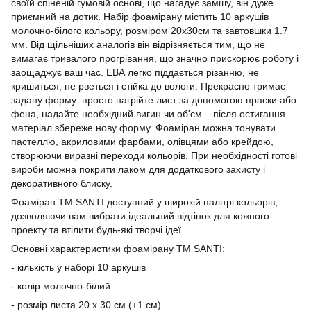
своїй спіненій гумовій основі, що нагадує замшу, він дуже
приємний на дотик. Набір фоамірану містить 10 аркушів
молочно-білого кольору, розміром 20х30см та завтовшки 1.7
мм. Від щільніших аналогів він відрізняється тим, що не
вимагає тривалого прогрівання, що значно прискорює роботу і
заощаджує ваш час. ЕВА легко піддається різанню, не
кришиться, не рветься і стійка до вологи. Прекрасно тримає
задану форму: просто нагрійте лист за допомогою праски або
фена, надайте необхідний вигин чи об'єм – після остигання
матеріал збереже нову форму. Фоаміран можна тонувати
пастеллю, акриловими фарбами, олівцями або крейдою,
створюючи виразні переходи кольорів. При необхідності готові
вироби можна покрити лаком для додаткового захисту і
декоративного блиску.
Фоаміран TM SANTI доступний у широкій палітрі кольорів,
дозволяючи вам вибрати ідеальний відтінок для кожного
проекту та втілити будь-які творчі ідеї.
Основні характеристики фоамірану ТМ SANTI:
- кількість у наборі 10 аркушів
- колір молочно-білий
- розмір листа 20 х 30 см (±1 см)