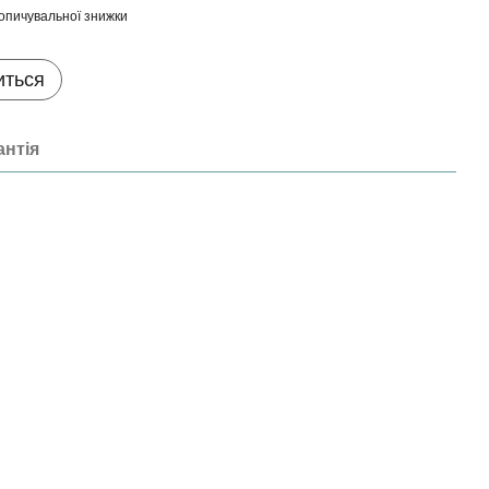
опичувальної знижки
иться
антія