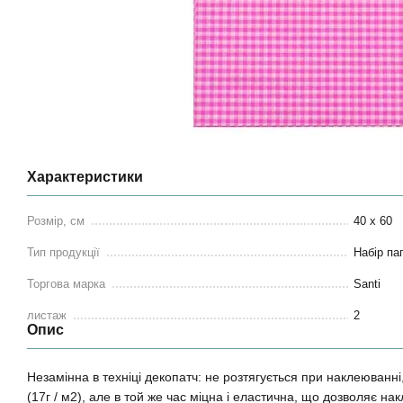
Характеристики
Розмір, см
40 х 60
Тип продукції
Набір па
Торгова марка
Santi
листаж
2
Опис
Незамінна в техніці декопатч: не розтягується при наклеюванні
(17г / м2), але в той же час міцна і еластична, що дозволяє на