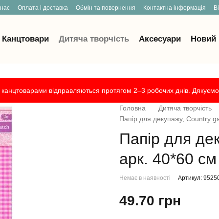
 нас
Оплата і доставка
Обмін та повернення
Контактна інформація
В
Канцтовари
Дитяча творчість
Аксесуари
Новий 
канцтоварами відправляються протягом 2–3 робочих днів. Дякуємо 
Головна
Дитяча творчість
Папір для декупажу, Country ga
Папір для дек
арк. 40*60 см
Немає в наявності
Артикул: 9525
49.70 грн