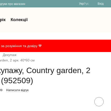
Укр
Рус
Вхід
ідгуки про магазин
рік
Колекції
за розуміння та довіру 💙
Декупаж
rden, 2 арк. 40*60 см
упажу, Country garden, 2
 (952509)
09
Написати відгук