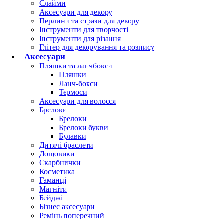
Слайми
додати товар в список очікувань
Аксесуари для декору
Доставка
Перлини та стрази для декору
Оплата
Інструменти для творчості
Гарантія
Інструменти для різання
Глітер для декорування та розпису
Аксесуари
Пляшки та ланчбокси
Пляшки
Ланч-бокси
Термоси
Аксесуари для волосся
Брелоки
Брелоки
Брелоки букви
Булавки
© 2020—2026
Дитячі браслети
Дощовики
Скарбнички
Косметика
Гаманці
Магніти
Бейджі
Бізнес аксесуари
Мобільна версія
Ремінь поперечний