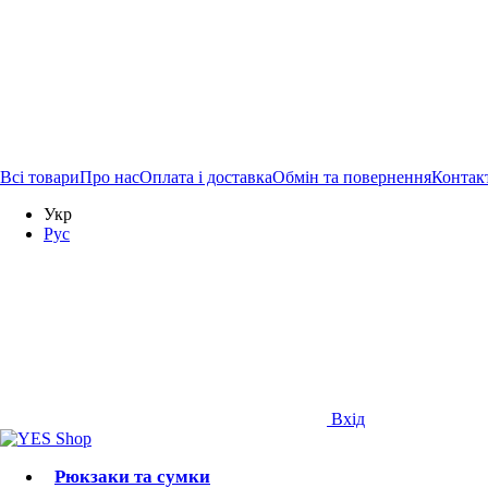
Всі товари
Про нас
Оплата і доставка
Обмін та повернення
Контак
Перейти к основному контенту
Комплексні замовлення з канцтоварами відправляються протягом
Укр
Рус
Вхід
Рюкзаки та сумки