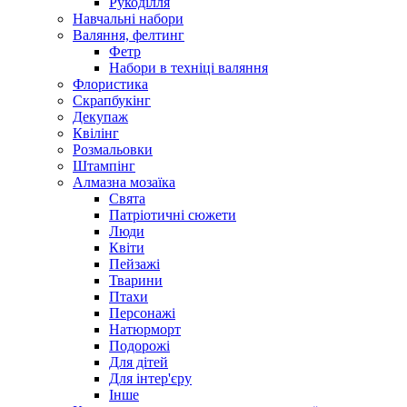
Рукоділля
Навчальні набори
Валяння, фелтинг
Фетр
Набори в техніці валяння
Флористика
Скрапбукінг
Декупаж
Бейджі
Квілінг
Бейдж на стрічці YES Marvel
Розмальовки
Штампінг
Бейдж на стрічці YES Marvel (940233)
Алмазна мозаїка
Свята
Патріотичні сюжети
Немає в наявності
Люди
Артикул: 940233
Квіти
Написати відгук
Пейзажі
82.00 грн
Тварини
Птахи
Персонажі
Натюрморт
Подорожі
Для дітей
Для інтер'єру
Інше