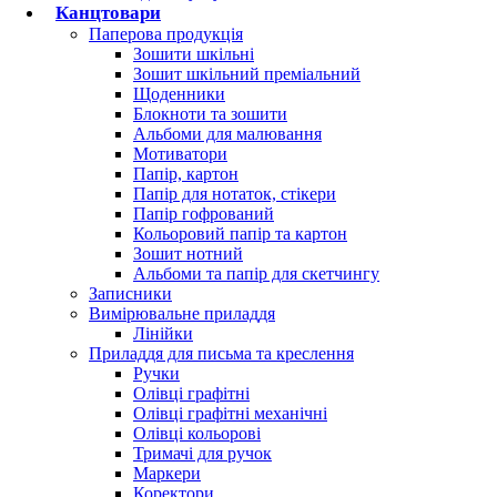
Розмір бейджа, см
9,7 х 8,6
Канцтовари
Розмір стрічки, см
2 x 90
Паперова продукція
Зошити шкільні
Країна виробник
Великобританія
Зошит шкільний преміальний
Тип
Бейдж
Щоденники
Торгова марка
Yes
Блокноти та зошити
Опис
Альбоми для малювання
Бейдж горизонтальний прозорий YES . Призначений для учнівсь
Мотиватори
розміру. Бейдж можна носити на шиї, в кармані, рюкзаку, сумці
Папір, картон
дискомфорту. Характеристики кишені для карти: - Размір: 9 х 6 
Папір для нотаток, стікери
Матеріал: сатин/поліестер; - Розмір:ширина 1,5 см, довжина 9
Папір гофрований
яскравий аксесуар сам по собі та гармонує з канцелярськими 
Кольоровий папір та картон
Новий відгук або коментар
Зошит нотний
Альбоми та папір для скетчингу
Записники
Вимірювальне приладдя
Лінійки
Приладдя для письма та креслення
Ручки
Олівці графітні
Олівці графітні механічні
Олівці кольорові
Тримачі для ручок
Маркери
Увійти за допомогою
Коректори