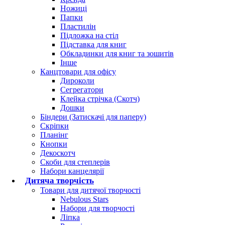
Ножиці
Папки
Пластилін
Підложка на стіл
Підставка для книг
Надіслати
Обкладинки для книг та зошитів
Інше
Канцтовари для офісу
Дироколи
Сегрегатори
Клейка стрічка (Скотч)
Дошки
Біндери (Затискачі для паперу)
Скріпки
Планінг
Головна
Кнопки
Декоскотч
Скоби для степлерів
Набори канцелярії
Дитяча творчість
Товари для дитячої творчості
Nebulous Stars
Набори для творчості
Аксесуари
Ліпка