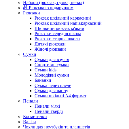
Набори (рюкзак, сумка, пенал)
🎁 Рюкзаки з подарунком
Рюкзаки
Рюкзак шкільний каркасний
Рюкзак шкільний напівкаркасний
Шкільний рюкзак м'який
Рюкзаки середня школа
Рюкзаки старша школа
Дитячі рюкзаки
Жіночі рюкзаки
Сумки
Сумки для взуття
Спортивні сумки
Сумки kids
Молодіжні сумки
Бананки
Сумка через плече
Сумки для ланчу
Характеристики
Сумки шкільні А4 формат
Колекція
Marvel
Пенали
Матеріал
Поліестер / Сатин
Пенали м'які
Пенали тверді
Матеріал кріплення
Метал
Косметички
Особливості
Принт на стрічці
Валізи
Стать
Для нього
Чохли для ноутбуків та планшетів