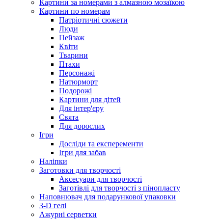
Картини за номерами з алмазною мозаїкою
Картини по номерам
Патріотичні сюжети
Люди
Пейзаж
Квіти
Тварини
Птахи
Персонажі
Натюрморт
Подорожі
Увійдіть на сайт
щоб
Картини для дітей
додати товар в список бажань
Для інтер'єру
Свята
Для дорослих
Ігри
Досліди та експеременти
Ігри для забав
Наліпки
Заготовки для творчості
Аксесуари для творчості
%
Заготівлі для творчості з пінопласту
Ввійти
для відображення накопичувальної знижки
Наповнювач для подарункової упаковки
3-D гелі
Повідомити, коли з'явиться
Ажурні серветки
Увійдіть на сайт
щоб