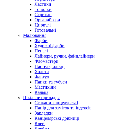
Ластики
Точилки
Стрижні
Органайзери
Циркулі
Готовальні
Малювання
Фарби
Художні фарби
Пензлі
Лайнери, ручки, файнлайнери
Оцініть товар
Фломастери
Пастель, олівці
Холсти
Фартух
Папки та тубуси
Мастихіни
Калька
Шкільне приладдя
Стакани канцелярські
Папір для заміток та індексів
Закладки
Канцелярські дрібниці
Клей
Крейда