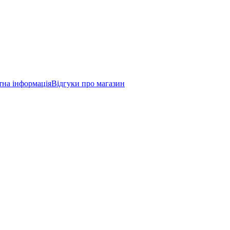
тна інформація
Відгуки про магазин
 2–3 робочих днів. Дякуємо за розуміння та довіру 💙