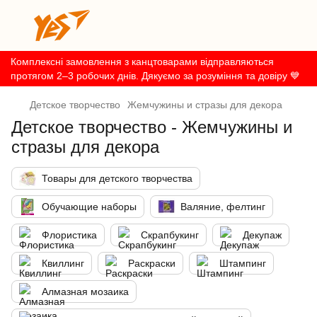
Комплексні замовлення з канцтоварами відправляються
протягом 2–3 робочих днів. Дякуємо за розуміння та довіру 💙
Детское творчество
Жемчужины и стразы для декора
Детское творчество - Жемчужины и
стразы для декора
Товары для детского творчества
Обучающие наборы
Валяние, фелтинг
Флористика
Скрапбукинг
Декупаж
Квиллинг
Раскраски
Штампинг
Алмазная мозаика