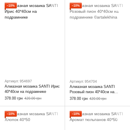
−10%
−10%
Артикул: 954697
Артикул: 954704
Алмазная мозаика SANTI Ирис
Алмазная мозаика SANTI
40*40см на подрамнике
Розовый пион 40*40см на
подрамнике ©artalekhina
378.00 грн
420.00 грн
378.00 грн
420.00 грн
−10%
−10%