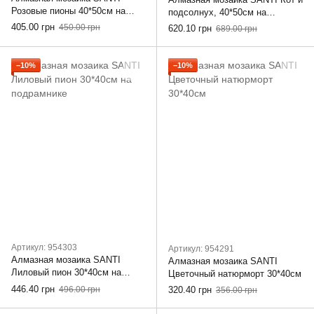
Розовые пионы 40*50см на
подсолнух, 40*50см на
подрамнике
подрамнике
405.00 грн
450.00 грн
620.10 грн
689.00 грн
−10%
−10%
Артикул: 954303
Артикул: 954291
Алмазная мозаика SANTI
Алмазная мозаика SANTI
Лиловый пион 30*40см на
Цветочный натюрморт 30*40см
подрамнике
446.40 грн
496.00 грн
320.40 грн
356.00 грн