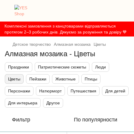
Комплексні замовлення з канцтоварами відправляються
протягом 2–3 робочих днів. Дякуємо за розуміння та довіру 💙
Детское творчество
Алмазная мозаика
Цветы
Алмазная мозаика - Цветы
Праздники
Патриотические сюжеты
Люди
Цветы
Пейзажи
Животные
Птицы
Персонажи
Натюрморт
Путешествия
Для детей
Для интерьера
Другое
Фильтр
По популярности