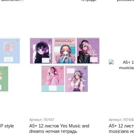
ремиальная
Артикул: 767437
Артикул: 767436
P style
А5+ 12 листов Yes Music and
А5+ 12 лист
dreams нотная тетрадь
musicians н