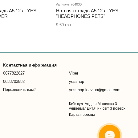
Артикул: 764030
адь А5 12 л. YES
Нотная тетрадь А5 12 л. YES
VER"
"HEADPHONES PETS"
9.60 грн
Контактная информация
0677822827
Viber
0633703982
yesshop
yesshop.kiev.ua@gmail.com
Перезвонить вам?
Київ вул. Андрія Малишка 3
універмаг Дитячий світ 3 поверх
Карта проезда
ОНЛАЙН
ЧАТ