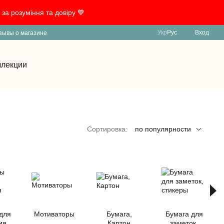
за розуміння та довіру 💙
Укр
Рус
Вход
зывы о магазине
ллекции
Сортировка:
по популярности
для
Мотиваторы
Бумага,
Бумага для
ия
Картон
заметок,