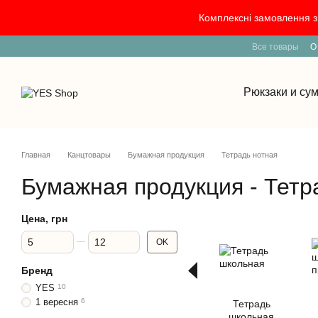
Перейти к основному контенту
Комплексні замовлення з 
Все товары
О
Рюкзаки и су
Главная
Канцтовары
Бумажная продукция
Тетрадь нотная
Бумажная продукция - Тетр
Цена, грн
От Цена, грн
До Цена, грн
OK
Бренд
YES
10
1 вересня
6
Тетрадь
школьная