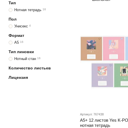
Тип
п
Нотная тетрадь
16
Пол
Унисекс
4
Формат
A5
16
Тип линовки
Нотный стан
16
Количество листьев
Лицензия
Артикул: 767438
А5+ 12 листов Yes K-PO
нотная тетрадь