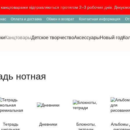
канцтоварами відправляються протягом 2–3 робочих днів. Дякуємо 
 нас
Оплата и доставка
Обмен и возврат
Контактная информация
От
мки
Канцтовары
Детское творчество
Аксессуары
Новый год
Ко
адь нотная
Тетрадь
Дневники
Блокноты,
Альбомы 
школьная
тетради
рисован