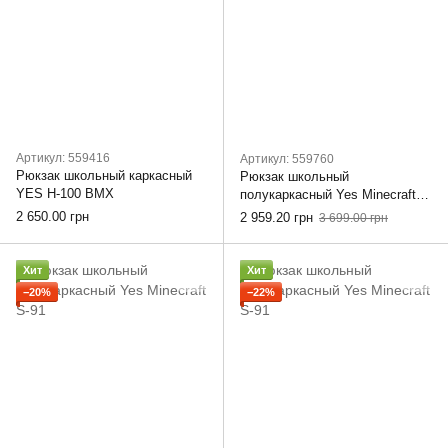
Артикул: 559416
Артикул: 559760
Рюкзак школьный каркасный
Рюкзак школьный
YES H-100 BMX
полукаркасный Yes Minecraft
S-100
2 650.00 грн
2 959.20 грн
3 699.00 грн
Хит
Хит
−20%
−22%