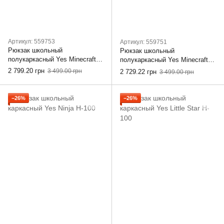
Артикул: 559753
Артикул: 559751
Рюкзак школьный
Рюкзак школьный
полукаркасный Yes Minecraft
полукаркасный Yes Minecraft
S-91
S-91
2 799.20 грн
3 499.00 грн
2 729.22 грн
3 499.00 грн
−26%
−26%