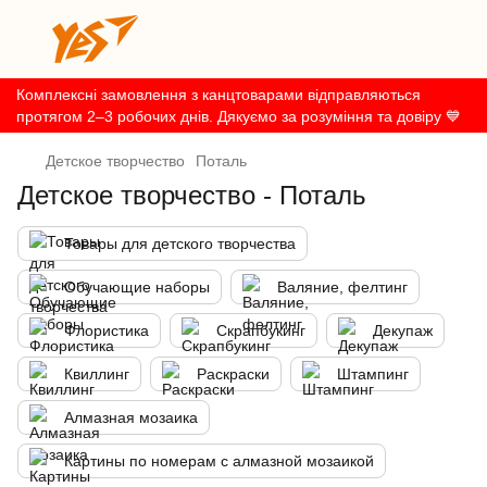
Комплексні замовлення з канцтоварами відправляються
протягом 2–3 робочих днів. Дякуємо за розуміння та довіру 💙
Детское творчество
Поталь
Детское творчество - Поталь
Товары для детского творчества
Обучающие наборы
Валяние, фелтинг
Флористика
Скрапбукинг
Декупаж
Квиллинг
Раскраски
Штампинг
Алмазная мозаика
Картины по номерам с алмазной мозаикой