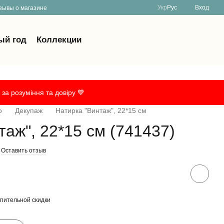
Укр
Рус
Вход
зывы о магазине
ый год
Коллекции
за розуміння та довіру 💙
о
Декупаж
Натирка "Винтаж", 22*15 см
таж", 22*15 см (741437)
Оставить отзыв
пительной скидки