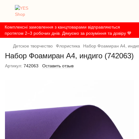
Комплексні замовлення з канцтоварами відправляються
протягом 2–3 робочих днів. Дякуємо за розуміння та довіру 💙
Детское творчество
Флористика
Набор Фоамиран А4, инди
Набор Фоамиран А4, индиго (742063)
Артикул:
742063
Оставить отзыв