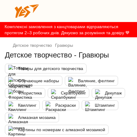
Комплексні замовлення з канцтоварами відправляються
протягом 2–3 робочих днів. Дякуємо за розуміння та довіру 💙
Детское творчество
Гравюры
Детское творчество - Гравюры
Товары для детского творчества
Обучающие наборы
Валяние, фелтинг
Флористика
Скрапбукинг
Декупаж
Квиллинг
Раскраски
Штампинг
Алмазная мозаика
Картины по номерам с алмазной мозаикой