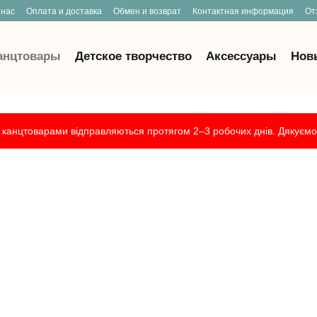
 нас
Оплата и доставка
Обмен и возврат
Контактная информация
От
анцтовары
Детское творчество
Аксессуары
Нов
канцтоварами відправляються протягом 2–3 робочих днів. Дякуємо 