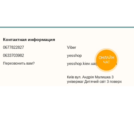
Контактная информация
0677822827
Viber
0633703982
yesshop
ОНЛАЙН
ЧАТ
yesshop.kiev.ua@gmail.com
Перезвонить вам?
Київ вул. Андрія Малишка 3
універмаг Дитячий світ 3 поверх
Карта проезда