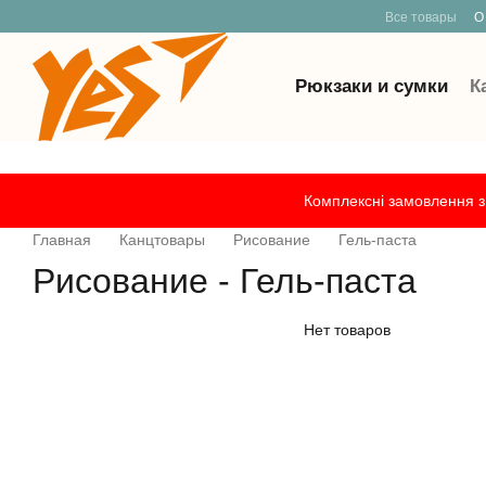
Все товары
О
Рюкзаки и сумки
К
Перейти к основному контенту
Комплексні замовлення з 
Главная
Канцтовары
Рисование
Гель-паста
Рисование - Гель-паста
Нет товаров