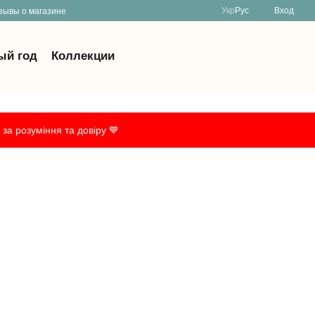
Укр
Рус
Вход
зывы о магазине
ый год
Коллекции
за розуміння та довіру 💙