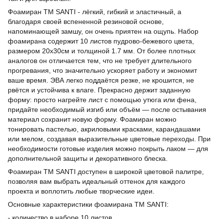
Фоамиран ТМ SANTI - лёгкий, гибкий и эластичный, а
благодаря своей вспененной резиновой основе,
напоминающей замшу, он очень приятен на ощупь. Набор
фоамирана содержит 10 листов пудрово-бежевого цвета,
размером 20х30см и толщиной 1.7 мм. От более плотных
аналогов он отличается тем, что не требует длительного
прогревания, что значительно ускоряет работу и экономит
ваше время. ЭВА легко поддаётся резке, не крошится, не
рвётся и устойчива к влаге. Прекрасно держит заданную
форму: просто нагрейте лист с помощью утюга или фена,
придайте необходимый изгиб или объём — после остывания
материал сохранит новую форму. Фоамиран можно
тонировать пастелью, акриловыми красками, карандашами
или мелом, создавая выразительные цветовые переходы. При
необходимости готовые изделия можно покрыть лаком — для
дополнительной защиты и декоративного блеска.
Фоамиран TM SANTI доступен в широкой цветовой палитре,
позволяя вам выбрать идеальный оттенок для каждого
проекта и воплотить любые творческие идеи.
Основные характеристики фоамирана ТМ SANTI:
- количество в наборе 10 листов