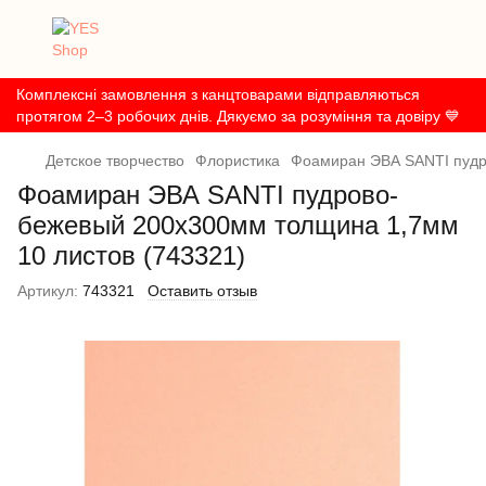
Комплексні замовлення з канцтоварами відправляються
протягом 2–3 робочих днів. Дякуємо за розуміння та довіру 💙
Детское творчество
Флористика
Фоамиран ЭВА SANTI пудр
Фоамиран ЭВА SANTI пудрово-
бежевый 200х300мм толщина 1,7мм
10 листов (743321)
Артикул:
743321
Оставить отзыв