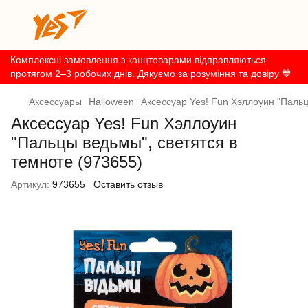
Комплексні замовлення з канцтоварами відправляються
протягом 2–3 робочих днів. Дякуємо за розуміння та довіру 💙
Аксессуары
Halloween
Аксессуар Yes! Fun Хэллоуин "Пальц
Аксессуар Yes! Fun Хэллоуин
"Пальцы ведьмы", светятся в
темноте (973655)
Артикул:
973655
Оставить отзыв